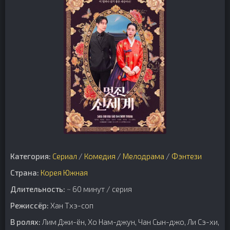
Категория:
Сериал
/
Комедия
/
Мелодрама
/
Фэнтези
Страна:
Корея Южная
Длительность:
~ 60 минут / серия
Режиссёр:
Хан Тхэ-соп
В ролях:
Лим Джи-ён, Хо Нам-джун, Чан Сын-джо, Ли Сэ-хи,