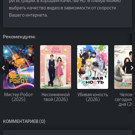
регистрации, в хорошем качестве HD. В плеере можно
выбрать качество видео в зависимости от скорости
Вашего интернета.
Рекомендуем:
Мистер Робот
Несомненной
Убивая юность
Челове
(2025)
твой (2026)
(2026)
сегодняш
дня (20
КОММЕНТАРИЕВ (0)