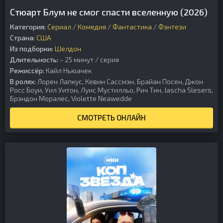
Стюарт Блум не смог спасти вселенную (2026)
Категория:
Сериал
/
Комедия
/
Фантастика
/
Фэнтези
Страна:
США
Из подборки:
Шелдон
Длительность:
~ 25 минут / серия
Режиссёр:
Кайл Ньюачек
В ролях:
Лорен Лапкус, Кевин Сассмэн, Брайан Посен, Джон
Росс Боуи, Уил Уитон, Луис Мустилльо, Рич Тин, Jascha Slesers,
Брэндон Моралес, Violette Neawedde
СМОТРЕТЬ ОНЛАЙН