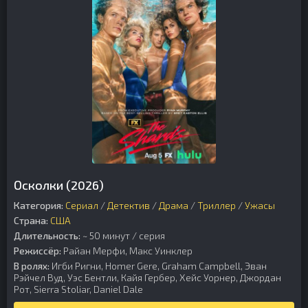
Осколки (2026)
Категория:
Сериал
/
Детектив
/
Драма
/
Триллер
/
Ужасы
Страна:
США
Длительность:
~ 50 минут / серия
Режиссёр:
Райан Мерфи, Макс Уинклер
В ролях:
Игби Ригни, Homer Gere, Graham Campbell, Эван
Рэйчел Вуд, Уэс Бентли, Кайя Гербер, Хейс Уорнер, Джордан
Рот, Sierra Stoliar, Daniel Dale