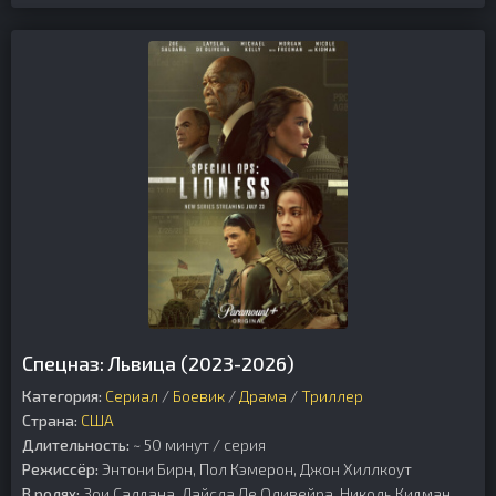
Спецназ: Львица (2023-2026)
Категория:
Сериал
/
Боевик
/
Драма
/
Триллер
Страна:
США
Длительность:
~ 50 минут / серия
Режиссёр:
Энтони Бирн, Пол Кэмерон, Джон Хиллкоут
В ролях:
Зои Салдана, Лайсла Де Оливейра, Николь Кидман,