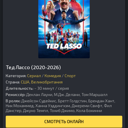
Тед Лассо (2020-2026)
Категория:
Сериал
/
Комедия
/
Cпорт
Страна:
США
,
Великобритания
Длительность:
~ 30 минут / серия
Режиссёр:
Деклан Лауни, М.Дж. Делани, Том Маршалл
В ролях:
Джейсон Судейкис, Бретт Голдстин, Брендан Хант,
Ник Мохаммед, Ханна Уэддингхэм, Джереми Свифт, Фил
Данстер, Джуно Темпл, Тохиб Джимо, Кола Бокинни
СМОТРЕТЬ ОНЛАЙН