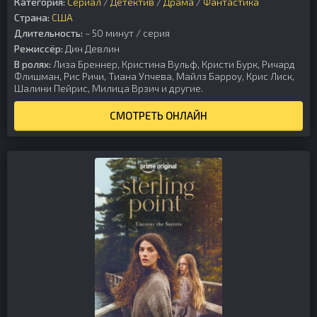
Категория:
Сериал
/
Детектив
/
Драма
/
Фантастика
Страна:
США
Длительность:
~ 50 минут / серия
Режиссёр:
Дин Девлин
В ролях:
Лиза Бреннер, Кристина Вульф, Кристи Бурк, Ричард
Флишман, Рис Ричи, Тиана Упчева, Майлз Барроу, Крис Лиск,
Шалини Пейрис, Милица Врзич и другие.
СМОТРЕТЬ ОНЛАЙН