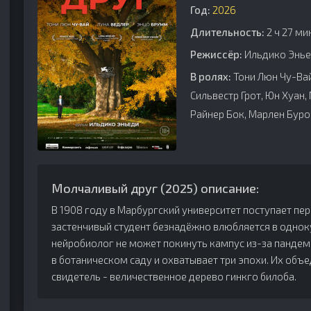
Год:
2026
Длительность:
2 ч 27 ми
Режиссёр:
Ильдико Энь
В ролях:
Тони Люн Чу-Вай
Сильвестр Грот, Юн Хуан,
Райнер Бок, Марлен Буро
Молчаливый друг (2025) описание:
В 1908 году в Марбургский университет поступает перв
застенчивый студент безнадёжно влюбляется в одноку
нейробиолог не может покинуть кампус из-за пандем
в ботаническом саду и охватывает три эпохи. Их объ
свидетель - величественное дерево гинкго билоба.