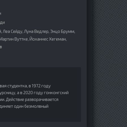
н
еди
, Леа Сейду, Луна Ведлер, Энцо Брумм,
 Мартин Вуттке, Йоханнес Хегеман,
в
ая студентка, в 1972 году
рсницу, а в 2020 году гонконгский
ии. Действие разворачивается
единяет один безмолвный