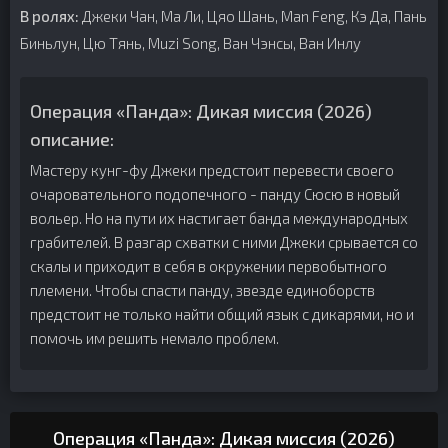
В ролях:
Джеки Чан, Ма Ли, Цяо Шань, Man Feng, Кэ Да, Пань
Биньлун, Цю Тянь, Muzi Song, Ван Чэнсы, Ван Инлу
Операция «Панда»: Дикая миссия (2026)
описание:
Мастеру кунг-фу Джеки предстоит перевести своего
очаровательного подопечного - панду Сюсю в новый
вольер. Но на пути их настигает банда международных
грабителей. В разгар схватки с ними Джеки срывается со
скалы и приходит в себя в окружении первобытного
племени. Чтобы спасти панду, звезде единоборств
предстоит не только найти общий язык с дикарями, но и
помочь им решить немало проблем.
Операция «Панда»: Дикая миссия (2026)