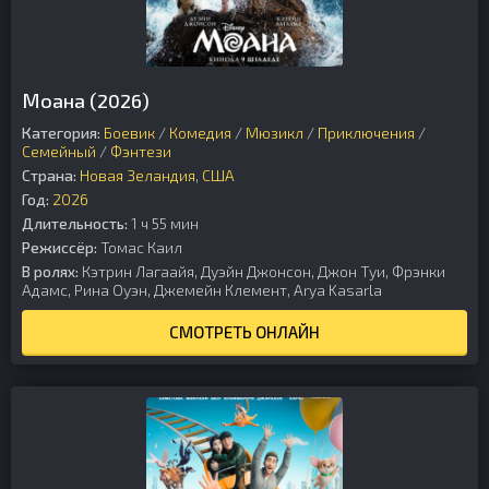
Моана (2026)
Категория:
Боевик
/
Комедия
/
Мюзикл
/
Приключения
/
Семейный
/
Фэнтези
Страна:
Новая Зеландия
,
США
Год:
2026
Длительность:
1 ч 55 мин
Режиссёр:
Томас Каил
В ролях:
Кэтрин Лагаайя, Дуэйн Джонсон, Джон Туи, Фрэнки
Адамс, Рина Оуэн, Джемейн Клемент, Arya Kasarla
СМОТРЕТЬ ОНЛАЙН