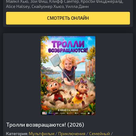
Майкл Хью, Зои Фиш, Клифф Самтер, Кросби Фицджералд,
Alice Halsey, Скайуокер Хьюз, Уилла Данн
СМОТРЕТЬ ОНЛАЙН
Тролли возвращаются! (2026)
Категория:
Мультфильм
/
Приключения
/
Семейный
/