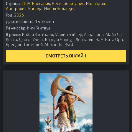
Страна:
США
,
Болгария
,
Великобритания
,
Ирландия
,
Австралия
,
Канада
,
Новая Зеландия
Год:
2026
Длительность:
1 ч 35 мин
Режиссёр:
Ким Гейтвуд
В ролях:
Кайли Кэнтралл, Малиа Бэйкер, Аквафина, Майя Да
Коста, Джоэл Улетт, Брэнди Норвуд, Леонардо Нам, Рита Ора,
Брендон Тремблей, Alexandro Byrd
СМОТРЕТЬ ОНЛАЙН