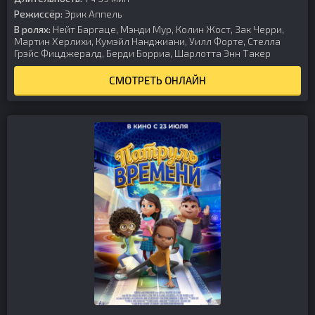
Режиссёр:
Эрик Аппель
В ролях:
Нейт Баргаце, Мэнди Мур, Колин Жост, Зак Черри,
Мартин Херлихи, Кумэйл Нанджиани, Уилл Форте, Стелла
Грэйс Фицджералд, Берди Борриа, Шарлотта Энн Такер
СМОТРЕТЬ ОНЛАЙН