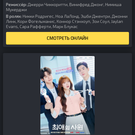
Режиссёр:
Джерри Чиккоритти, Винифред Джонг, Нимиша
Мукерджи
В ролях:
Никки Родригес, Ноа ЛаЛонд, Эшби Джентри, Джонни
Линк, Кори Фогельманис, Коннор Стэнхоуп, Зои Соул, Jaylan
Evans, Сара Рафферти, Марк Блукас
СМОТРЕТЬ ОНЛАЙН