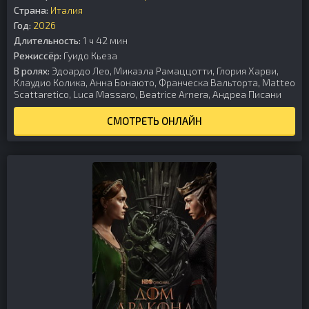
Страна:
Италия
Год:
2026
Длительность:
1 ч 42 мин
Режиссёр:
Гуидо Кьеза
В ролях:
Эдоардо Лео, Микаэла Рамаццотти, Глория Харви,
Клаудио Колика, Анна Бонаюто, Франческа Вальторта, Matteo
Scattaretico, Luca Massaro, Beatrice Arnera, Андреа Писани
СМОТРЕТЬ ОНЛАЙН