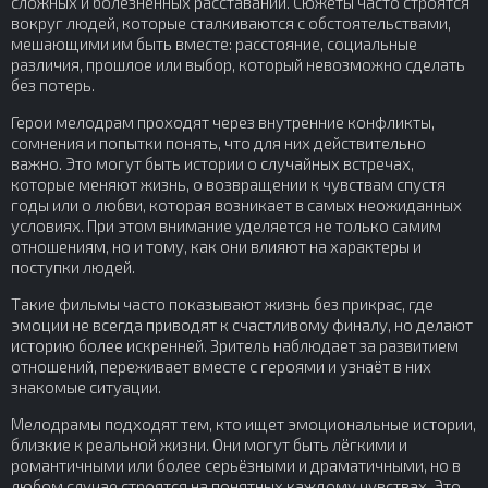
сложных и болезненных расставаний. Сюжеты часто строятся
вокруг людей, которые сталкиваются с обстоятельствами,
мешающими им быть вместе: расстояние, социальные
различия, прошлое или выбор, который невозможно сделать
без потерь.
Герои мелодрам проходят через внутренние конфликты,
сомнения и попытки понять, что для них действительно
важно. Это могут быть истории о случайных встречах,
которые меняют жизнь, о возвращении к чувствам спустя
годы или о любви, которая возникает в самых неожиданных
условиях. При этом внимание уделяется не только самим
отношениям, но и тому, как они влияют на характеры и
поступки людей.
Такие фильмы часто показывают жизнь без прикрас, где
эмоции не всегда приводят к счастливому финалу, но делают
историю более искренней. Зритель наблюдает за развитием
отношений, переживает вместе с героями и узнаёт в них
знакомые ситуации.
Мелодрамы подходят тем, кто ищет эмоциональные истории,
близкие к реальной жизни. Они могут быть лёгкими и
романтичными или более серьёзными и драматичными, но в
любом случае строятся на понятных каждому чувствах. Это