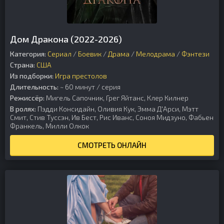
Дом Дракона (2022-2026)
Категория:
Сериал
/
Боевик
/
Драма
/
Мелодрама
/
Фэнтези
Страна:
США
Из подборки:
Игра престолов
Длительность:
~ 60 минут / серия
Режиссёр:
Мигель Сапочник, Грег Яйтанс, Клер Килнер
В ролях:
Пэдди Консидайн, Оливия Кук, Эмма Д'Арси, Мэтт
Смит, Стив Туссэн, Ив Бест, Рис Иванс, Соноя Мидзуно, Фабьен
Франкель, Милли Олкок
СМОТРЕТЬ ОНЛАЙН