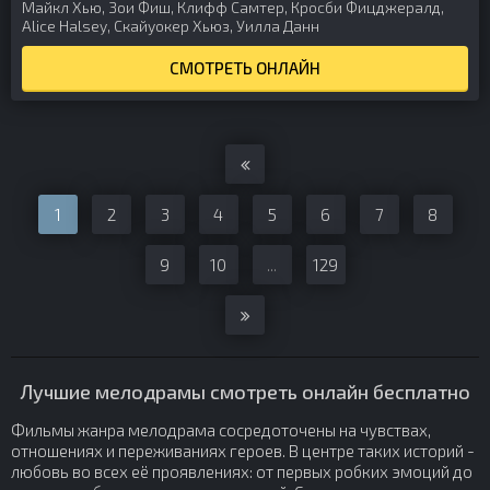
Майкл Хью, Зои Фиш, Клифф Самтер, Кросби Фицджералд,
Alice Halsey, Скайуокер Хьюз, Уилла Данн
СМОТРЕТЬ ОНЛАЙН
1
2
3
4
5
6
7
8
9
10
...
129
Лучшие мелодрамы смотреть онлайн бесплатно
Фильмы жанра мелодрама сосредоточены на чувствах,
отношениях и переживаниях героев. В центре таких историй -
любовь во всех её проявлениях: от первых робких эмоций до