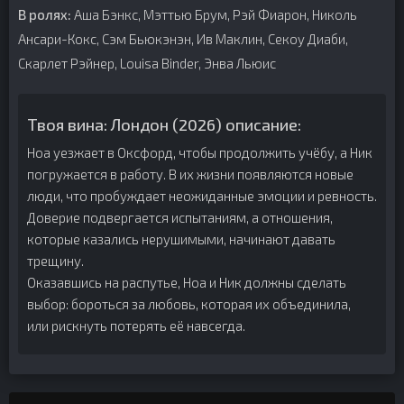
В ролях:
Аша Бэнкс, Мэттью Брум, Рэй Фиарон, Николь
Ансари-Кокс, Сэм Бьюкэнэн, Ив Маклин, Секоу Диаби,
Скарлет Рэйнер, Louisa Binder, Энва Льюис
Твоя вина: Лондон (2026) описание:
Ноа уезжает в Оксфорд, чтобы продолжить учёбу, а Ник
погружается в работу. В их жизни появляются новые
люди, что пробуждает неожиданные эмоции и ревность.
Доверие подвергается испытаниям, а отношения,
которые казались нерушимыми, начинают давать
трещину.
Оказавшись на распутье, Ноа и Ник должны сделать
выбор: бороться за любовь, которая их объединила,
или рискнуть потерять её навсегда.