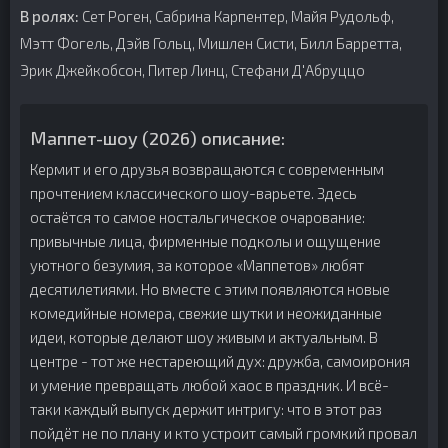
В ролях:
Сет Роген, Сабрина Карпентер, Майя Рудольф,
Мэтт Фогель, Дэйв Гольц, Мишлен Систи, Билл Барретта,
Эрик Джейкобсон, Питер Линц, Стефани Д'Абруццо
Маппет-шоу (2026) описание:
Кермит и его друзья возвращаются с современным
прочтением классического шоу-варьете. Здесь
остаётся то самое ностальгическое очарование:
привычные лица, фирменные подколы и ощущение
уютного безумия, за которое «Маппетов» любят
десятилетиями. Но вместе с этим появляются новые
комедийные номера, свежие шутки и неожиданные
идеи, которые делают шоу живым и актуальным. В
центре - тот же нестареющий дух: дружба, самоирония
и умение превращать любой хаос в праздник. И всё-
таки каждый выпуск держит интригу: что в этот раз
пойдёт не по плану и кто устроит самый громкий провал