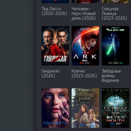
Тед Лассо
Человек-
Спецназ:
(2020-2026)
паук: Новый
Львица
день (2026)
(2023-2026)
Гандикап
Ковчег
Звёздные
(2026)
(2023-2026)
войны:
Видения.
Девятый
джедай
(2026)