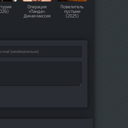
турия
Операция
Повелитель
Острые
026)
«Панда»:
пустыни
козырьки:
Дикая миссия
(2025)
Бессмертный
(2026)
человек
(2026)