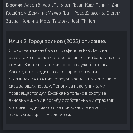
В ролях:
Аарон Экхарт, Таня ван Граан, Карл Танинг, Дин
Голдблюм, Доминик Мехер, Грант Росс, Джессика Стэнли,
Эдриан Коллинз, Motsi Tekateka, Josh Thirion
Клык 2: Город волков (2025) описание:
Спокойная жизнь бывшего офицера K-9 Джейка
рассыпается после жестокого нападения банды на его
семью. Взяв в напарники нового служебного пса
Аргоса, он выходит на след наркокартеля и
сталкивается с сетью коррумпированных чиновников,
скрывающих правду. Погоня за преступниками
превращается для Джейка не только в охоту за
виновными, но и в борьбу с собственными страхами,
которые поднимаются на поверхность вместе с
каждым раскрытым секретом.