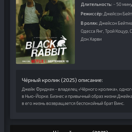
Длительность:
~ 50 мину
Режиссёр:
Джейсон Бейтм
В ролях:
Джейсон Бейтман
Одесса Янг, Трой Коцур, 
Дон Харви
Чёрный кролик (2025) описание:
Джейк Фридкен - владелец «Чёрного кролика», одног
в Нью-Йорке. Бизнес и привычный образ жизни Джейк
в его жизнь возвращается беспокойный брат Винс.