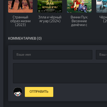
Странный
Элла и чёрный
Винни Пух:
Чёрн
образ жизни
ягуар (2024)
Весенние
(2
(2023)
денёчки с
малышом Ру
(2003)
КОММЕНТАРИЕВ (0)
ОТПРАВИТЬ