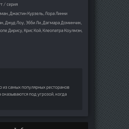
т / серия
ан, Джастин Курзель, Лора Линни
, Джуд Лоу, Эбби Ли, Дагмара Доминчик,
Сопе Дирису, Крис Кой, Клеопатра Коулмэн,
о из самых популярных ресторанов
а оказываются под угрозой, когда