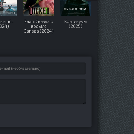
ый пёс
Злая: Сказка о
Континуум
Чёрный
024)
ведьме
(2025)
бриллиант
Запада (2024)
(2024)