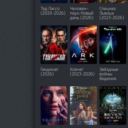
Тед Лассо
Человек-
Спецназ:
(2020-2026)
паук: Новый
Львица
день (2026)
(2023-2026)
Гандикап
Ковчег
Звёздные
(2026)
(2023-2026)
войны:
Видения.
Девятый
джедай
(2026)