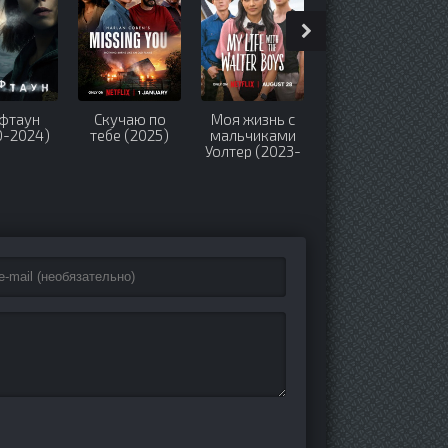
фтаун
Скучаю по
Моя жизнь с
Один день в
0-2024)
тебе (2025)
мальчиками
шкуре льва
Уолтер (2023-
(2023)
2026)