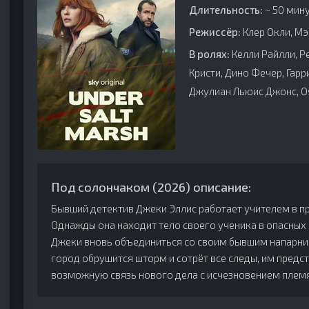
Длительность:
~ 50 мину
Режиссёр:
Клер Окли, Мэ
В ролях:
Келли Райлли, Р
Кристи, Дино Фечер, Гарри 
Джулиан Льюис Джонс, O
Под солончаком (2026) описание:
Бывший детектив Джеки Эллис работает учителем в 
Однажды она находит тело своего ученика в опасных 
Джеки вновь объединиться со своим бывшим напарни
город обрушится шторм и сотрёт все следы, им предст
возможную связь нового дела с исчезновением племя