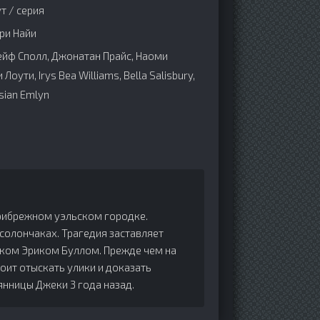
т / серия
ри Найи
ейф Сполл, Джонатан Прайс, Наоми
Лоути, Irys Bea Williams, Bella Salisbury,
sian Emlyn
прибрежном уэльском городке.
солончаках. Трагедия заставляет
ком Эриком Буллом. Прежде чем на
оит отыскать улики и доказать
нницы Джеки 3 года назад.