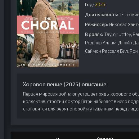
Год:
2025
Длительность:
1 ч 53 ми
Режиссёр:
Николас Хайт
В ролях:
Taylor Uttley, Р
Роджер Аллам, Джейк Да
Саймон Расселл Бил, Рон
Хоровое пение (2025) описание:
Первая мировая война опустошает ряды хорового общ
коллектив, строгий доктор Гатри набирает в него под
становятся для ребят опорой и утешением перед лиц