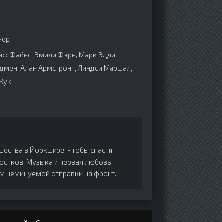
н
нер
эйф Файнс, Эмили Фэрн, Марк Эдди,
дмен, Алан Армстронг, Линдси Маршал,
 Кук
ества в Йоркшире. Чтобы спасти
ростков. Музыка и первая любовь
ом неминуемой отправки на фронт.