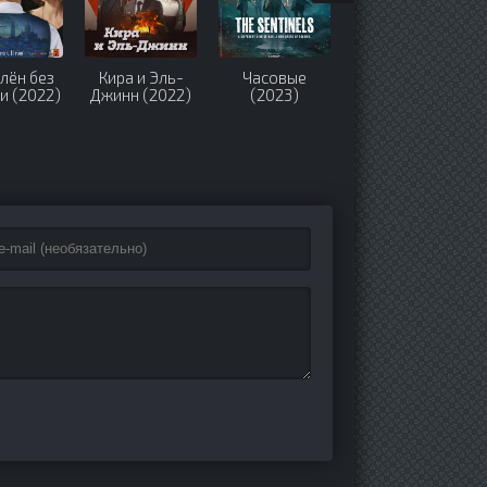
лён без
Кира и Эль-
Часовые
Во-первых,
и (2022)
Джинн (2022)
(2023)
ради любви
(2025)