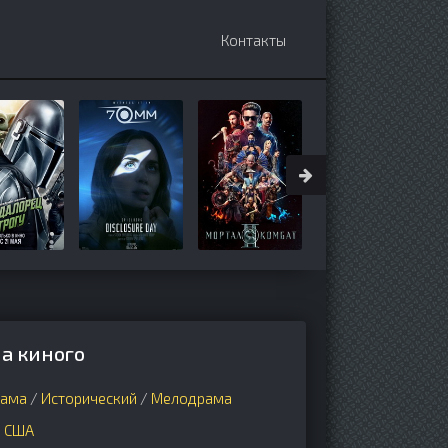
Контакты
на киного
ама
/
Исторический
/
Мелодрама
,
США