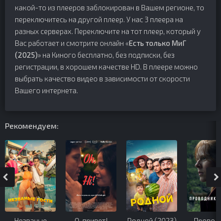
какой-то из плееров заблокирован в Вашем регионе, то
переключитесь на другой плеер. У нас 3 плеера на
разных серверах. Переключите на тот плеер, который у
Вас работает и смотрите онлайн «
Есть только МиГ
(2025)
» на Киного бесплатно, без подписки, без
регистрации, в хорошем качестве HD. В плеере можно
выбрать качество видео в зависимости от скорости
Вашего интернета.
Рекомендуем:
Незваные
О, привет!
Родной (2023)
Провод