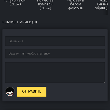
Только не он!
Поместье
Человек в
Астра
(2024)
Кэмптон
белом
Семейн
(2024)
фургоне
обряд (2
(2023)
КОММЕНТАРИЕВ (0)
ОТПРАВИТЬ