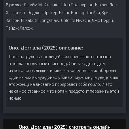
В ролях:
Джейм М. Каллика, Шон Роджерсон, Кэтрин Лок
Хэггквист, Энджел Пратер, Киган Коннор Трейси, Крис
Кассон, Elizabeth Longshaw, Colette Nwachi, Джо Перри,
Пейдж Лалож
Оно. Дом зла (2025) описание:
Двое патрульных полицейских приезжают на вызов
в неблагополучный пригород. Они заходят в дом,
из которого слышны крики, и в качестве самообороны
один из них вынужденно убивает мужчину, а увидевшая
это женщина внезапно перерезает себе горло. И это
не самое странное, что копам предстоит пережить этой
ночью.
Оно. Дом зла (2025) смотреть онлайн