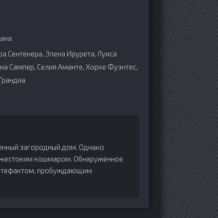
ана
ра Сентенера, Элена Ирурета, Луиса
ана Сампер, Селия Аманте, Хорхе Фуэнтес,
 Грандиа
ненный загородный дом. Однако
ся жестоким кошмаром. Обнаруженное
 артефактом, пробуждающим