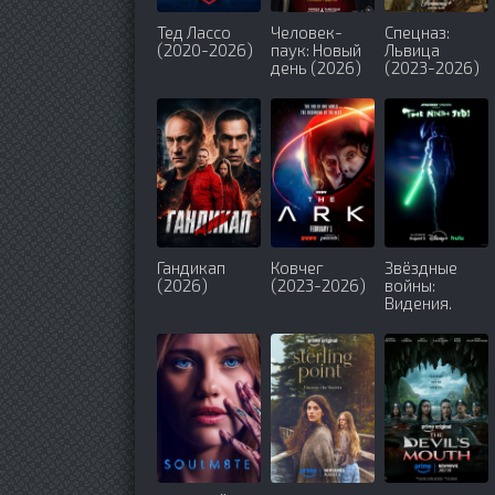
Тед Лассо
Человек-
Спецназ:
(2020-2026)
паук: Новый
Львица
день (2026)
(2023-2026)
Гандикап
Ковчег
Звёздные
(2026)
(2023-2026)
войны:
Видения.
Девятый
джедай
(2026)