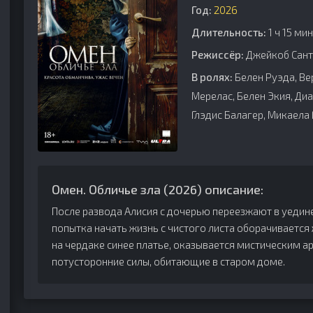
Год:
2026
Длительность:
1 ч 15 мин
Режиссёр:
Джейкоб Сант
В ролях:
Белен Руэда, Ве
Мерелас, Белен Экия, Ди
Глэдис Балагер, Микаела
Омен. Обличье зла (2026) описание:
После развода Алисия с дочерью переезжают в уеди
попытка начать жизнь с чистого листа оборачивает
на чердаке синее платье, оказывается мистическим
потусторонние силы, обитающие в старом доме.