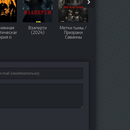
мянная
Взаперти
Метки тьмы /
Амандаленд
тическая
(2024)
Призраки
(2025)
ория о
Саванны
жении в
(2022)
(2025)