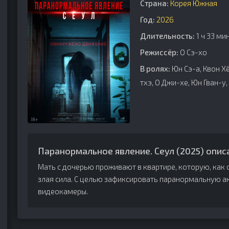
Страна:
Корея Южная
Год:
2026
Длительность:
1 ч 33 ми
Режиссёр:
О Сэ-хо
В ролях:
Юн Сэ-а, Квон Х
тхэ, О Джи-хе, Юн Гван-у,
Паранормальное явление. Сеул (2025) опис
Мать с дочерью проживают в квартире, которую, как
злая сила. С целью зафиксировать паранормальную а
видеокамеры.