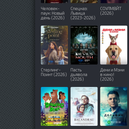
Человек-
Спецназ:
СОУЛМ8ЙТ
паук: Новый
Львица
(2026)
день (2026)
(2023-2026)
Стерлинг-
Пасть
Дени и Мэни
Поинт (2026)
дьявола
в кино!
(2026)
(2026)