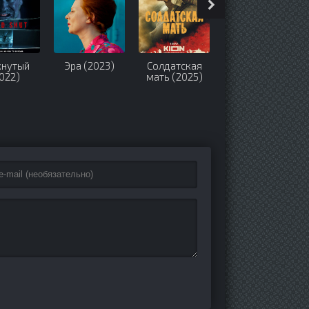
кнутый
Эра (2023)
Солдатская
Сожалею о
022)
мать (2025)
тебе (2025)