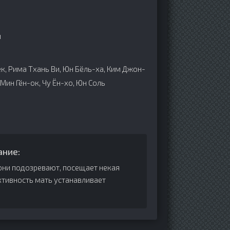
н
ёк, Рима Тхань Ви, Юн Бёль-ха, Ким Джон-
 Мин Гён-ок, Чу Ён-хо, Юн Соль
ание:
 они подозревают, посещает некая
ктивность мать устанавливает