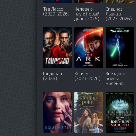
Тед Лассо
Человек-
Спецназ:
(2020-2026)
паук: Новый
Львица
день (2026)
(2023-2026)
Гандикап
Ковчег
Звёздные
(2026)
(2023-2026)
войны:
Видения.
Девятый
джедай
(2026)