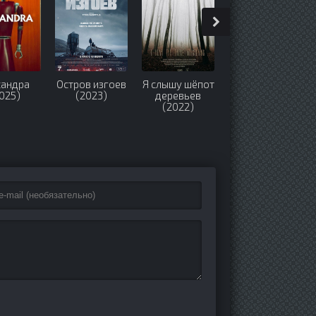
сандра
Остров изгоев
Я слышу шёпот
Последнее
025)
(2023)
деревьев
замыкание.
(2022)
Конец света
(2023)