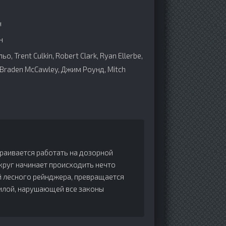
н
н
, Trent Culkin, Robert Clark, Ryan Ellerbe,
 Braden McCawley, Джим Роунд, Mitch
раивается работать на дозорной
округ начинает происходить нечто
й лесного рейнджера, превращается
силой, нарушающей все законы