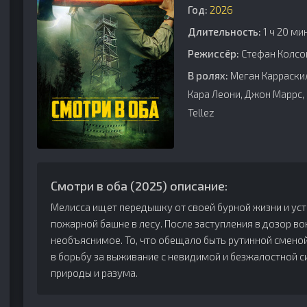
Год:
2026
Длительность:
1 ч 20 ми
Режиссёр:
Стефан Колсо
В ролях:
Меган Карраскильо
Кара Леони, Джон Маррс,
Tellez
Смотри в оба (2025) описание:
Мелисса ищет передышку от своей бурной жизни и уст
пожарной башне в лесу. После заступления в дозор в
необъяснимое. То, что обещало быть рутинной смено
в борьбу за выживание с невидимой и безжалостной 
природы и разума.