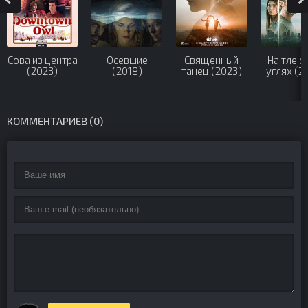
Сова из центра
Осевшие
Священный
На тлею
(2023)
(2018)
танец (2023)
углях (2
КОММЕНТАРИЕВ (0)