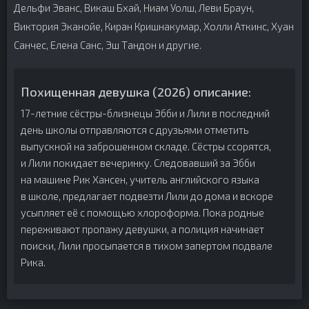
Дельфи Эванс, Викаш Бхай, Ниам Уолш, Леви Браун,
Виктория Эканойе, Киран Кришнакумар, Холли Аткинс, Хуан
Санчес, Елена Санс, Эш Тандон и другие.
Похищенная девушка (2026) описание:
17-летние сёстры-близнецы Эбби и Лили в последний
день школы отправляются с друзьями отметить
выпускной на заброшенном складе. Сёстры ссорятся,
и Лили покидает вечеринку. Следовавший за Эбби
на машине Рик Хансен, учитель английского языка
в школе, предлагает подвезти Лили до дома и вскоре
усыпляет её с помощью хлороформа. Пока родные
переживают пропажу девушки, а полиция начинает
поиски, Лили просыпается в тихом запертом подвале
Рика.