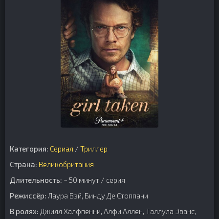
Категория:
Сериал
/
Триллер
Страна:
Великобритания
Длительность:
~ 50 минут / серия
Режиссёр:
Лаура Вэй, Бинду Де Стоппани
В ролях:
Джилл Халфпенни, Алфи Аллен, Таллула Эванс,