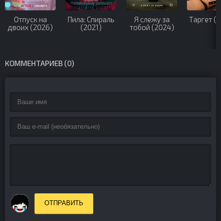
Отпуск на
Пила: Спираль
Я слежу за
Таргет (
двоих (2026)
(2021)
тобой (2024)
КОММЕНТАРИЕВ (0)
ОТПРАВИТЬ