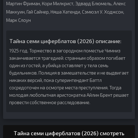
Мартин Фриман, Кори Милкрист, Эдвард Блюмель, Алекс
Маккуин, Гай Сайнер, Няша Хатенди, Сэмюэл У. Ходжсон,
Марк Слоун
Тайна семи циферблатов (2026) описание:
1925 год. Торжество в загородном поместье Чимниз
заканчивается трагедией: странным образом погибает
один из гостей, а убийца оставляет у тела семь
будильников. Полиция в замешательстве и не выдвигает
никаких версий, пока суперинтендант Баттл
сосредоточен на осмотре места преступления. Тогда
молодая любопытная аристократка Айлин Брент решает
провести собственное расследование.
Тайна семи циферблатов (2026) смотреть