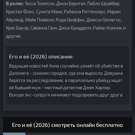
В ролях:
Тесса Томпсон, Джон Бернтал, Пабло Шрайбер,
Кристал Фокс, Сунита Мани, Ребекка Риттенхаус, Марин
Айрленд, Майк Пневски, Рода Гриффис, Джесси Галлегос,
Крис Бауэр, Саванна Гэнн, Джон Бридделл, Райан Хомчик и
другие.
Его и её (2026) описание:
Ведущая новостей Анна случайно узнаёт об убийстве в
Далонеге - сонном городке, где она выросла. Девушка
берётся за расследование, а параллельно убийцу ищет
её бывший муж - местный детектив Джек Харпер.
Вскоре экс-супруги начинают подозревать друг друга.
Его и её (2026) смотреть онлайн бесплатно