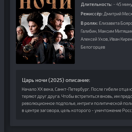
Длительность:
~ 45 мину
Режиссёр:
Дмитрий Мес
В ролях:
Елизавета Боярс
Галибин, Максим Митяшин
Алексей Ухов, Иван Кире
Белогорцев
Царь ночи (2025) описание:
Начало XX века, Санкт-Петербург. После гибели отца ю
теряют друг друга. Чтобы встретиться вновь, им пред
революционное подполье, интриги политической поли
в центре заговора, цель которого - уничтожение Рос