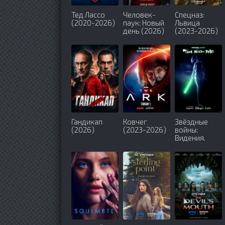
Тед Лассо
Человек-
Спецназ:
(2020-2026)
паук: Новый
Львица
день (2026)
(2023-2026)
Гандикап
Ковчег
Звёздные
(2026)
(2023-2026)
войны:
Видения.
Девятый
джедай
(2026)