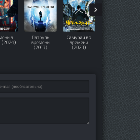
мени в
Патруль
Самурай во
Светлый пепел
 (2024)
времени
времени
луны (2023)
(2013)
(2023)