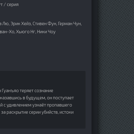
т / серия
 Лю, Эрик Хейз, Стивен Фун, Герман Чун,
ван-Хо, Хьюго Нг, Ники Чоу
н Гуанъяо теряет сознание
Оказавшись в будущем, он поступает
й с удивлением узнаёт пропавшего
 за раскрытие серии убийств, истоки