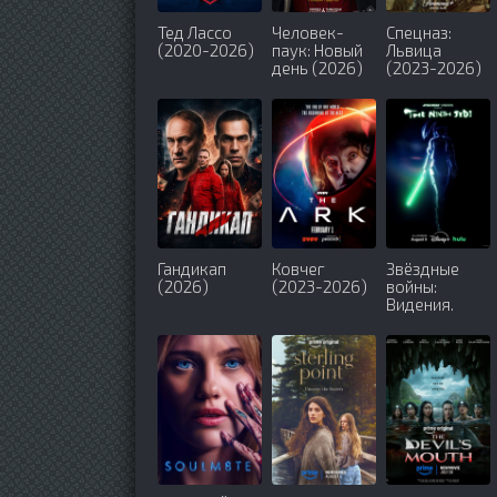
Тед Лассо
Человек-
Спецназ:
(2020-2026)
паук: Новый
Львица
день (2026)
(2023-2026)
Гандикап
Ковчег
Звёздные
(2026)
(2023-2026)
войны:
Видения.
Девятый
джедай
(2026)