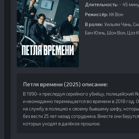
Длительность:
~ 45 мину
Режиссёр:
КК Вон
В ролях:
Уильям Чань, Сиа
Бен Юэнь, Шон Вон, Цзэ К
Петля времени (2025) описание:
В 1990-х преследуя серийного убийцу, полицейский Я
и неожиданно перемещается во времени в 2018 год. 
на службу в полицию к своему бывшему шефу, которы
без вести 25 лет назад сотрудника. Вместе они берутся
которых уходят в далёкое прошлое.