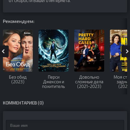
от скорости Вашего интернета.
Рекомендуем:
Без обид
Перси
Довольно
Моя ста
(2023)
Джексон и
сложные дела
задни
похититель
(2021-2023)
(2024
молний (2010)
КОММЕНТАРИЕВ (0)