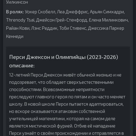
Уилкинсон
В ролях:
Уокер Скобелл, Леа Джеффрис, Арьян Симхадри,
Threnody Tsai, Джейсон Грей-Стенфорд, Елена Милинкович,
Райан Кови, Лэнс Реддик, Тоби Стивенс, Джессика Паркер
Кеннеди
Перси Джексон и Олимпийцы (2023-2026)
описание:
12-летний Перси Джексон живёт обычной жизнью и не
подозревает, что обладает сверхъестественными
способностями. Всевозможные неприятности
преследуют главного героя по пятам и он часто меняет
школу. В новой школе Перси пытается адаптироваться,
но вскоре оказывается атакован собственной
учительницей математики, которая на самом деле
является мистической фурией. Отбив её нападение
Перси узнаёт о своём происхождении и отправляется в