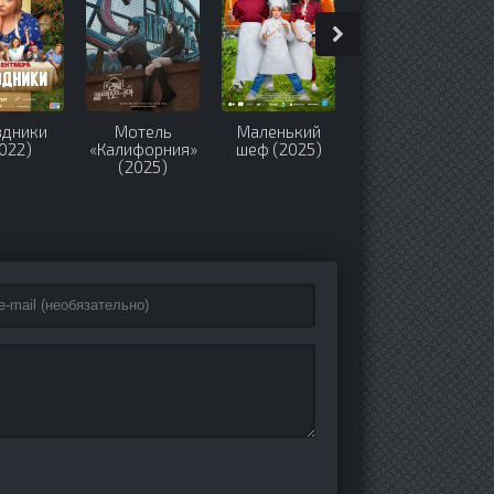
здники
Мотель
Маленький
Снаружи
022)
«Калифорния»
шеф (2025)
(2024)
(2025)