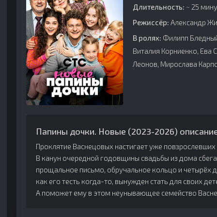
Длительность:
~ 25 мину
Режиссёр:
Александр Жи
В ролях:
Филипп Бледный,
Виталия Корниенко, Ева 
Леонов, Мирослава Карпо
Папины дочки. Новые (2023-2026) описание
Проклятие Васнецовых настигает уже повзрослевших
В канун очередной годовщины свадьбы из дома сбега
прощальное письмо, обручальное кольцо и четырёх д
как его тесть когда-то, вынужден стать для своих дете
А поможет ему в этом неунывающее семейство Васн