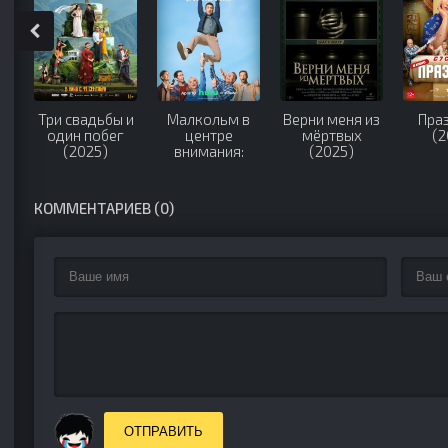
Три свадьбы и
Малкольм в
Верни меня из
Пра
один побег
центре
мёртвых
(2
(2025)
внимания:
(2025)
Жизнь всё ещё
несправедлива
(2026)
КОММЕНТАРИЕВ (0)
ОТПРАВИТЬ