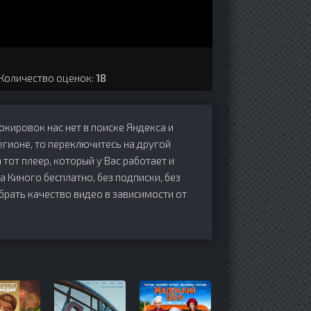
 Количество оценок:
18
локировок нас нет в поиске Яндекса и
егионе, то переключитесь на другой
 тот плеер, который у Вас работает и
на Киного бесплатно, без подписки, без
брать качество видео в зависимости от