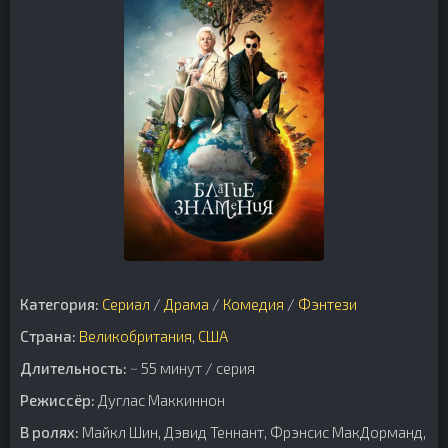
Категория:
Сериал
/
Драма
/
Комедия
/
Фэнтези
Страна:
Великобритания
,
США
Длительность:
~ 55 минут / серия
Режиссёр:
Дуглас Маккиннон
В ролях:
Майкл Шин, Дэвид Теннант, Фрэнсис МакДорманд,