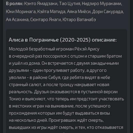
В ролях:
Кэнто Ямадзаки, Тао Цутия, Нидзиро Мураками,
Юки Моринага, Кэйта Матида, Аяка Миёси, Дори Сакурада,
Ая Асахина, Сюнтаро Янаги, Ютаро Ватанабэ
Алиса в Пограничье (2020-2025) описание:
Молодой безработный игроман Рёхэй Арису
в очередной раз поссорился с отцом и старшим братом
и ушёл из дома. Он встречается с двумя закадычными
друзьями - один прогуливает работу, а другого
уволили - в районе Сибуя, где ребята видят в небе
странный салют, а после троицу накрывает новая
реальность. Друзья оказываются в пустынной версии
Токио и выясняют, что теперь им предстоит участвовать
в жестоких играх на выживание, после успешного
прохождения которых им будут выдаваться визы
на несколько дней. Проигравших ждёт смерть,
вышедших из игры ждёт смерть, и тех, кто отказывается