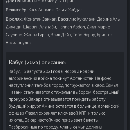
Длительность:
~ 50 минут / серия
Режиссёр:
Кася Адамик, Ольга Хайдас
В ролях:
Жонатан Заккаи, Вассилис Кукалани, Дарина Аль
Джунди, Шервин Аленаби, Hannah Abdoh, Джанмарко
Саурино, Жанна Гурсо, Эрик Дэйн, Тибо Эврар, Кристос
Василопулос
Кабул (2025) описание:
Кабул, 15 августа 2021 года. Через 2 недели
американские войска покинут Афганистан. На фоне
наступления талибов город погружается в хаос. Семья
Назани сталкивается с тяжёлым выбором: бесстрашный
прокурор Захара отказывается покидать работу,
будущий хирург Амина остаётся в больнице, армейский
офицер Фазал охраняет ключевой КПП, и только
их отец Бакер настойчиво призывает бежать.
Разбросанные по городу, члены семьи должны