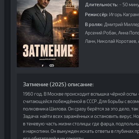
Длительность:
~ 50 мину
Режиссёр:
Игорь Каграм
В ролях:
Дмитрий Миллер,
Арсений Робак, Анна Поп
Ланн, Николай Коротаев, 
Затмение (2025) описание:
1960 год. В Москве происходит вспышка чёрной оспы 
считающейся побеждённой в СССР. Для борьбы с воз
полковника Шилова. Он сразу берётся за это дело, так 
Задача: найти всех заражённых и остановить вирус. Но
в теневую часть жизни столицы: где фарца, подпольн
и наркотики. Он вынужден искать ответы в глубинах п
его обитателей и их секреты.