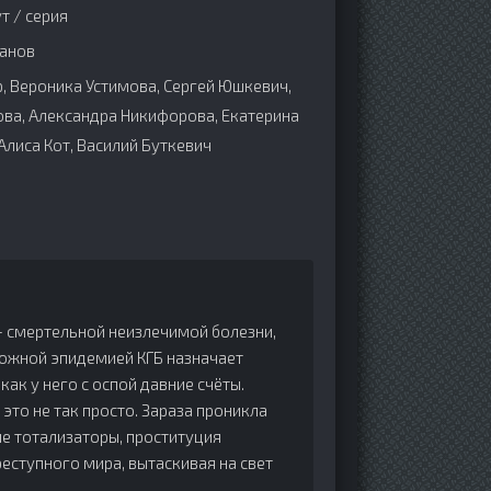
т / серия
анов
 Вероника Устимова, Сергей Юшкевич,
ова, Александра Никифорова, Екатерина
Алиса Кот, Василий Буткевич
- смертельной неизлечимой болезни,
можной эпидемией КГБ назначает
как у него с оспой давние счёты.
 это не так просто. Зараза проникла
ые тотализаторы, проституция
реступного мира, вытаскивая на свет