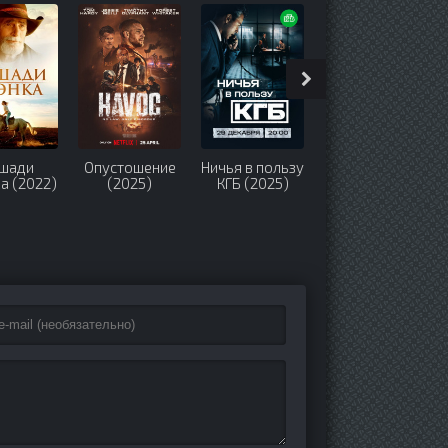
шади
Опустошение
Ничья в пользу
Человек-
а (2022)
(2025)
КГБ (2025)
муравей и Оса
(2018)