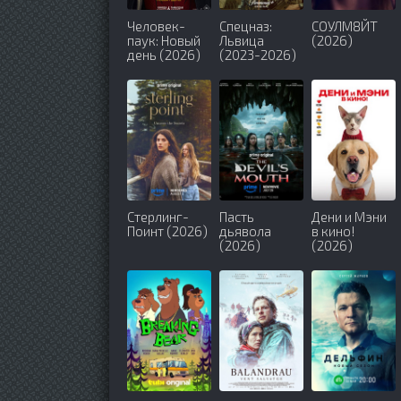
Человек-
Спецназ:
СОУЛМ8ЙТ
паук: Новый
Львица
(2026)
день (2026)
(2023-2026)
Стерлинг-
Пасть
Дени и Мэни
Поинт (2026)
дьявола
в кино!
(2026)
(2026)