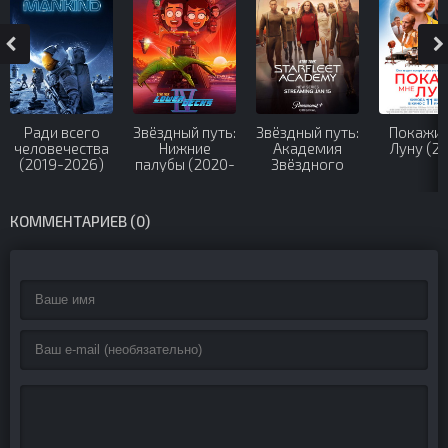
Ради всего
Звёздный путь:
Звёздный путь:
Покажи 
человечества
Нижние
Академия
Луну (2
(2019-2026)
палубы (2020-
Звёздного
2024)
флота (2026)
КОММЕНТАРИЕВ (0)