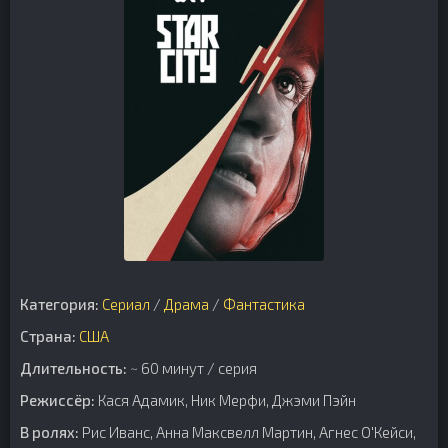
Категория:
Сериал
/
Драма
/
Фантастика
Страна:
США
Длительность:
~ 60 минут / серия
Режиссёр:
Кася Адамик, Ник Мерфи, Джэми Пэйн
В ролях:
Рис Иванс, Анна Максвелл Мартин, Агнес О'Кейси,