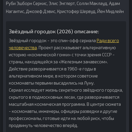
Руби Эшборн Серкис, Элис Энглерт, Солли Маклауд, Адам
Нагаитис, Джозеф Дэвис, Кристофер Шервуд, Йен Мидлейн
Звёздный городок (2026) описание:
Звёздный городок - это спин-офф сериала
Ради всего
человечества
. Проект рассказывает альтернативную
историю «космической гонки» с точки зрения СССР -
страны, находящейся за «Железным занавесом».
Действие разворачивается в 1960-е годы в
альтернативном мире, в котором советские
космонавты первыми высадились на Луну.
Сериал исследует жизнь секретного звёздного городка,
скрытого в подмосковных лесах, где разворачивается
масштабная космическая программа. В центре сюжета
- космонавты, инженеры, офицеры разведки и другие
профессионалы, готовые идти на любой риск, чтобы
продвинуть человечество вперёд.