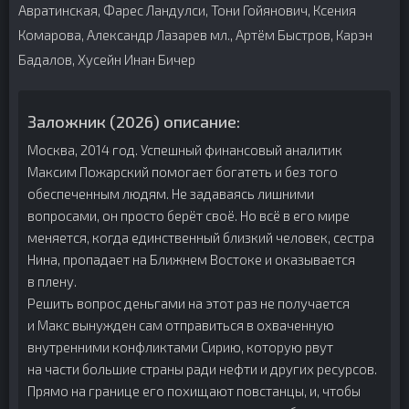
Авратинская, Фарес Ландулси, Тони Гойянович, Ксения
Комарова, Александр Лазарев мл., Артём Быстров, Карэн
Бадалов, Хусейн Инан Бичер
Заложник (2026) описание:
Москва, 2014 год. Успешный финансовый аналитик
Максим Пожарский помогает богатеть и без того
обеспеченным людям. Не задаваясь лишними
вопросами, он просто берёт своё. Но всё в его мире
меняется, когда единственный близкий человек, сестра
Нина, пропадает на Ближнем Востоке и оказывается
в плену.
Решить вопрос деньгами на этот раз не получается
и Макс вынужден сам отправиться в охваченную
внутренними конфликтами Сирию, которую рвут
на части большие страны ради нефти и других ресурсов.
Прямо на границе его похищают повстанцы, и, чтобы