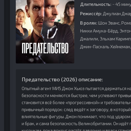
Длительность:
~ 45 мину
Режиссёр:
Джулиан Джа
В ролях:
Шон Эванс, Ромо
Никки Амука-Бёрд, Энто
Джалили, Эльхам Каримпу
Джин-Паскаль Хейнеман,
Предательство (2026) описание:
Опытный агент МИ5 Джон Хьюз пытается держаться на 
безопасности меняются быстрее, чем успевают привык
становится всё более «прогрессивной» и требователь
привычный порядок: след ведёт к заговору, в которы
влиятельные фигуры. Джон понимает, что под ударом 
и брак, и сама безопасность Великобритании. Он идёт
кусочкам, пока вокруг растёт давление и враги станов