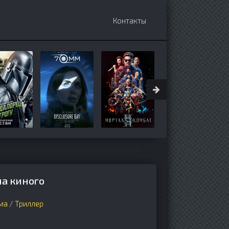
Контакты
на киного
ма
/
Триллер