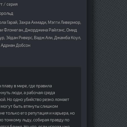
т / серия
ррольд
ла Гарай, Захра Ахмади, Мэгги Ливермор,
ни Флэнеган, Джорджина Райлэнс, Омид
р, Эйдан Риверс, Вадж Али, Джамба Коул,
 Адриан Добсон
плаву в мире, где правила
нуть люди, а рабочая среда
ной. Но одно убийство резко ломает
й могут быть втянуты слишком
не только его репутация и карьера, но
 по тонкому льду, собирая правду по
ятся ближе. Но что, если угроза уже