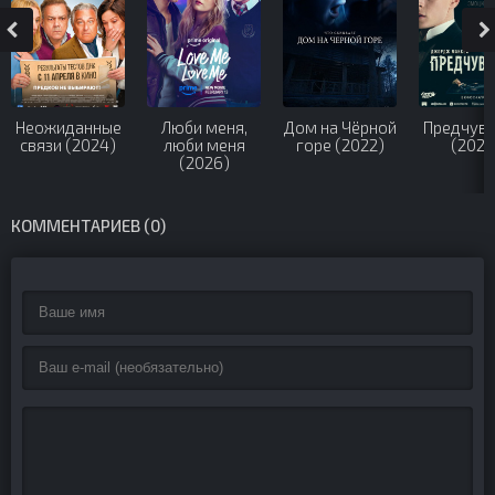
Неожиданные
Люби меня,
Дом на Чёрной
Предчувс
связи (2024)
люби меня
горе (2022)
(2023
(2026)
КОММЕНТАРИЕВ (0)