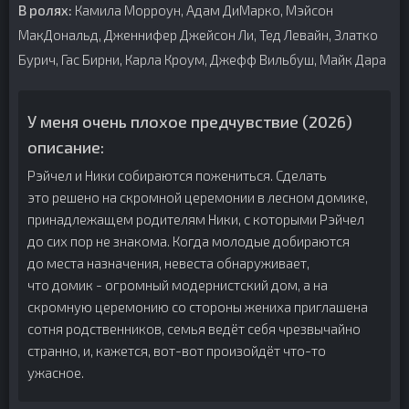
В ролях:
Камила Морроун, Адам ДиМарко, Мэйсон
МакДональд, Дженнифер Джейсон Ли, Тед Левайн, Златко
Бурич, Гас Бирни, Карла Кроум, Джефф Вильбуш, Майк Дара
У меня очень плохое предчувствие (2026)
описание:
Рэйчел и Ники собираются пожениться. Сделать
это решено на скромной церемонии в лесном домике,
принадлежащем родителям Ники, с которыми Рэйчел
до сих пор не знакома. Когда молодые добираются
до места назначения, невеста обнаруживает,
что домик - огромный модернистский дом, а на
скромную церемонию со стороны жениха приглашена
сотня родственников, семья ведёт себя чрезвычайно
странно, и, кажется, вот-вот произойдёт что-то
ужасное.