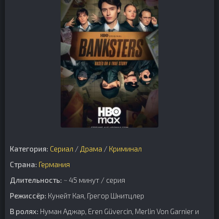
Категория:
Сериал
/
Драма
/
Криминал
Страна:
Германия
Длительность:
~ 45 минут / серия
Режиссёр:
Кунейт Кая, Грегор Шнитцлер
В ролях:
Нуман Аджар, Eren Güvercin, Merlin Von Garnier и