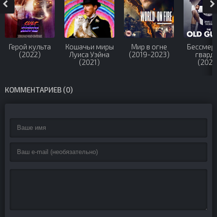
Герой культа
Кошачьи миры
Мир в огне
Бессмер
(2022)
Луиса Уэйна
(2019-2023)
гвард
(2021)
(2020
КОММЕНТАРИЕВ (0)