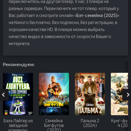
переключитесь на другой плеер. У нас 3 плеера на
разных серверах. Переключите на тот плеер, который у
Вас работает и смотрите онлайн «
Бэт-семейка (2025)
»
на Киного бесплатно, без подписки, без регистрации, в
хорошем качестве HD. В плеере можно выбрать
качество видео в зависимости от скорости Вашего
интернета.
Рекомендуем:
Базз Лайтер из
Семейка
Пальма 2
Кунг-фу 
звёздной
Бигфутов
(2024)
4 (202
команды:
(2020)