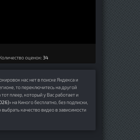
 Количество оценок:
34
локировок нас нет в поиске Яндекса и
егионе, то переключитесь на другой
 тот плеер, который у Вас работает и
026)
» на Киного бесплатно, без подписки,
о выбрать качество видео в зависимости