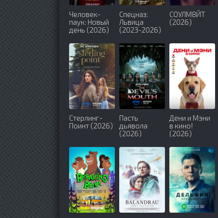
Человек-
Спецназ:
СОУЛМ8ЙТ
паук: Новый
Львица
(2026)
день (2026)
(2023-2026)
Стерлинг-
Пасть
Дени и Мэни
Поинт (2026)
дьявола
в кино!
(2026)
(2026)