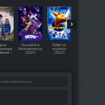
арта
На скейте в
Побег из
Пусть музыка
ршенных
бесконечность
космоса
летит! (2025)
вений /
(2021)
(2022)
арта
расных
еньких
 (2021)