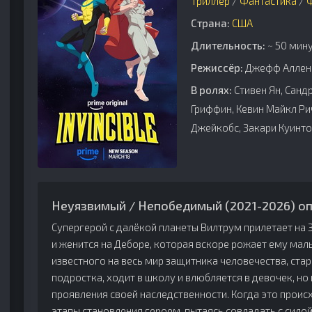
Триллер
/
Фантастика
/
Страна:
США
Длительность:
~ 50 мину
Режиссёр:
Джефф Аллен,
В ролях:
Стивен Ян, Сандр
Гриффин, Кевин Майкл Рич
Джейкобс, Закари Куинто
Неуязвимый / Непобедимый (2021-2026) оп
Супергерой с далёкой планеты Вилтрум прилетает на 
и женится на Деборе, которая вскоре рожает ему мальч
известного на весь мир защитника человечества, ста
подростка, ходит в школу и влюбляется в девочек, н
проявления своей наследственности. Когда это проис
этапы становления героем, пытаясь совладать с сил