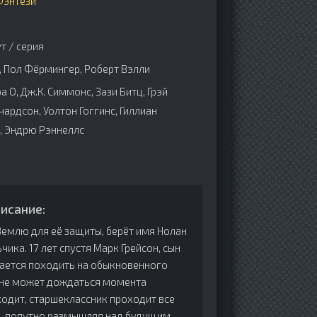
Фэнтези
т / серия
 Пол Фёрмингер, Роберт Вэлли
а О, Дж.К. Симмонс, Зази Битц, Грэй
ардсон, Уолтон Гоггинс, Гиллиан
, Эндрю Рэннеллс
исание:
Землю для её защиты, берёт имя Нолан
ика. 17 лет спустя Марк Грейсон, сын
рается походить на обыкновенного
о не может дождаться момента
ходит, старшеклассник проходит все
ой, попутно размышляя над будущим