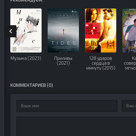
Музыка (2023)
Приливы
128 ударов
К
(2021)
сердца в
сове
минуту (2015)
мгно
К
прек
мал
КОММЕНТАРИЕВ (0)
вещей