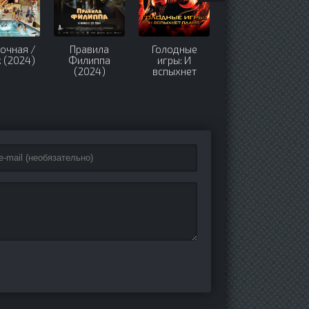
очная /
Правила
Голодные
В пасти океана
 (2024)
Филиппа
игры: И
(2021)
(2024)
вспыхнет
пламя (2013)