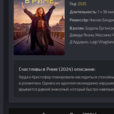
Год:
2025
Длительность:
1 ч 38 ми
Режиссёр:
Никлас Бенди
В ролях:
Бодиль Ёргенсон
Давиде Якини, Массимо 
Д'Аддарио, Luigi Vitaglian
Счастливы в Риме (2024) описание:
Герда и Кристофер планировали насладиться спокой
и романтики. Однако их идиллия неожиданно нарушае
врывается давний знакомый, который быстро навязыва