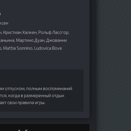
н
ксен
, Кристиан Халкен, Рольф Лассгор,
Чаньина, Мартино Дуан, Джованни
o, Mattia Sonnino, Ludovica Bove
ным отпуском, полным воспоминаний
тся, когда в размеренный отдых
ет свои правила игры.