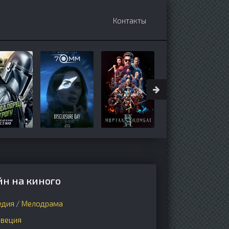
Контакты
йн на киного
едия
/
Мелодрама
веция