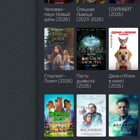
Человек-
Спецназ:
СОУЛМ8ЙТ
паук: Новый
Львица
(2026)
день (2026)
(2023-2026)
Стерлинг-
Пасть
Дени и Мэни
Поинт (2026)
дьявола
в кино!
(2026)
(2026)