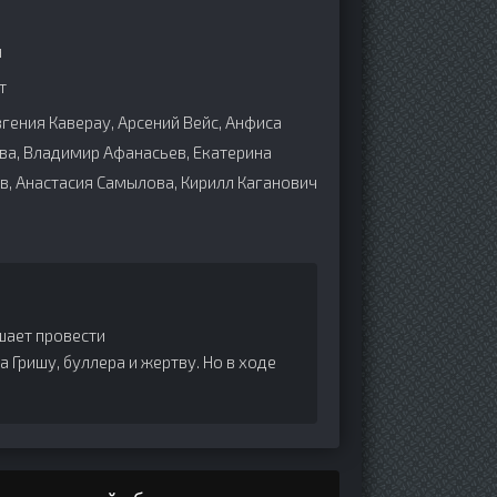
н
т
вгения Каверау, Арсений Вейс, Анфиса
ва, Владимир Афанасьев, Екатерина
в, Анастасия Самылова, Кирилл Каганович
шает провести
 Гришу, буллера и жертву. Но в ходе