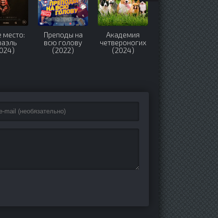
 место:
Преподы на
Академия
Калимба
раэль
всю голову
четвероногих
(2024)
024)
(2022)
(2024)