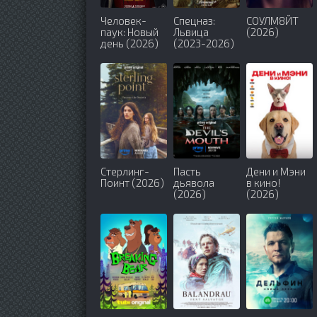
Человек-
Спецназ:
СОУЛМ8ЙТ
паук: Новый
Львица
(2026)
день (2026)
(2023-2026)
Стерлинг-
Пасть
Дени и Мэни
Поинт (2026)
дьявола
в кино!
(2026)
(2026)