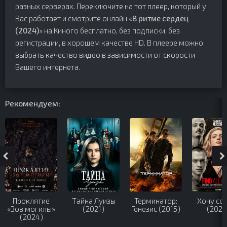
разных серверах. Переключите на тот плеер, который у
Вас работает и смотрите онлайн «
В ритме сердец
(2024)
» на Киного бесплатно, без подписки, без
регистрации, в хорошем качестве HD. В плеере можно
выбрать качество видео в зависимости от скорости
Вашего интернета.
Рекомендуем:
Проклятие
Тайна Луизы
Терминатор:
Хочу се
«Зов могилы»
(2021)
Генезис (2015)
(2024
(2024)