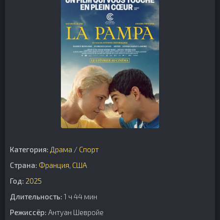
Категория:
Драма
/
Cпорт
Страна:
Франция
,
США
Год:
2025
Длительность:
1 ч 44 мин
Режиссёр:
Антуан Шевройе