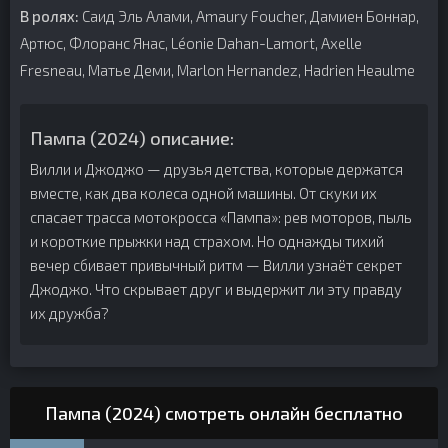
В ролях:
Саид Эль Алами, Amaury Foucher, Дамиен Боннар,
Артюс, Флоранс Янас, Léonie Dahan-Lamort, Axelle
Fresneau, Матье Деми, Marlon Hernandez, Hadrien Heaulme
Пампа (2024) описание:
Вилли и Джоджо — друзья детства, которые держатся
вместе, как два колеса одной машины. От скуки их
спасает трасса мотокросса «Пампа»: рев моторов, пыль
и короткие прыжки над страхом. Но однажды тихий
вечер сбивает привычный ритм — Вилли узнаёт секрет
Джоджо. Что скрывает друг и выдержит ли эту правду
их дружба?
Пампа (2024) смотреть онлайн бесплатно