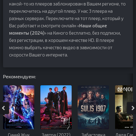
какой-то из плееров заблокирован в Вашем регионе, то
переключитесь на другой плеер. У нас 3 плеера на
разных серверах. Переключите на тот плеер, который у
Вас работает и смотрите онлайн «
Наши общие
моменты (2024)
» на Киного бесплатно, без подписки,
без регистрации, в хорошем качестве HD. В плеере
можно выбрать качество видео в зависимости от
скорости Вашего интернета.
Рекомендуем:
Синий Жук
Завтра (2022)
Забастовка
Дядя Сам