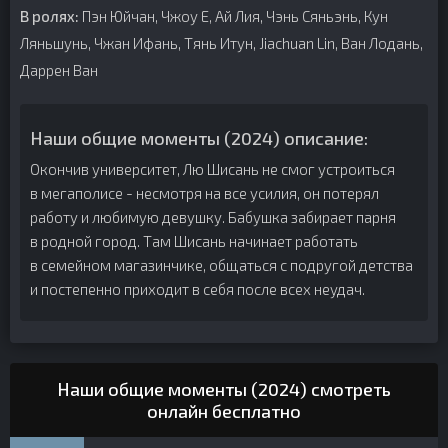
В ролях:
Пэн Юйчан, Чжоу Е, Ай Лия, Чэнь Сяньэнь, Кун
Ляньшунь, Чжан Ифань, Тянь Итун, Jiachuan Lin, Ван Лодань,
Даррен Ван
Наши общие моменты (2024) описание:
Окончив университет, Лю Шисань не смог устроиться
в мегаполисе - несмотря на все усилия, он потерял
работу и любимую девушку. Бабушка забирает парня
в родной город. Там Шисань начинает работать
в семейном магазинчике, общаться с подругой детства
и постепенно приходит в себя после всех неудач.
Наши общие моменты (2024) смотреть
онлайн бесплатно