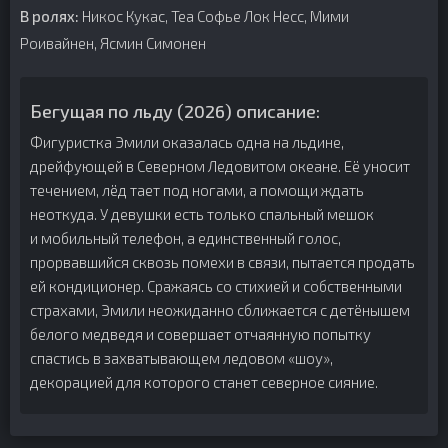
В ролях:
Никос Кукас, Теа Софье Лок Несс, Мими
Роивайнен, Ясмин Симонен
Бегущая по льду (2026) описание:
Фигуристка Эмили оказалась одна на льдине,
дрейфующей в Северном Ледовитом океане. Её уносит
течением, лёд тает под ногами, а помощи ждать
неоткуда. У девушки есть только спальный мешок
и мобильный телефон, а единственный голос,
прорвавшийся сквозь помехи в связи, пытается продать
ей кондиционер. Сражаясь со стихией и собственными
страхами, Эмили неожиданно сближается с детёнышем
белого медведя и совершает отчаянную попытку
спастись в захватывающем ледовом «шоу»,
декорацией для которого станет северное сияние.