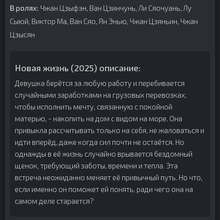
В ролях:
Чжан Цзыфэн, Ван Цзинчунь, Ли Сяочуань, Лу
Сыюй, Виктор Ма, Ван Сяо, Ян Энью, Чжан Цзяньин, Чжан
Цзысян
Новая жизнь (2025) описание:
Девушка берётся за любую работу и перебивается
случайными заработками на грузовых перевозках,
чтобы исполнить мечту, связанную с покойной
матерью, - накопить на дом с видом на море. Она
привыкла рассчитывать только на себя, не жаловаться и
идти вперёд, даже когда сил почти не остаётся. Но
однажды в её жизнь случайно врывается бездомный
щенок, требующий заботы, времени и тепла. Эта
встреча неожиданно меняет её привычный путь. Но что,
если именно он поможет ей понять, ради чего она на
самом деле старается?