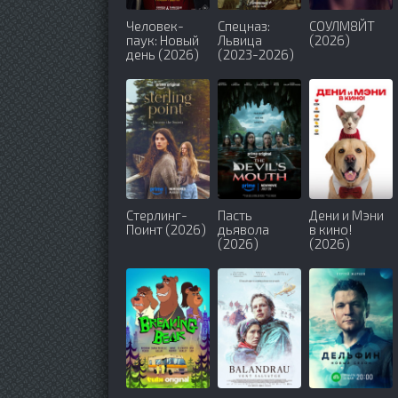
Человек-
Спецназ:
СОУЛМ8ЙТ
паук: Новый
Львица
(2026)
день (2026)
(2023-2026)
Стерлинг-
Пасть
Дени и Мэни
Поинт (2026)
дьявола
в кино!
(2026)
(2026)