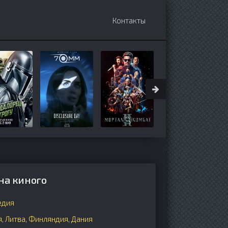
Контакты
на киного
едия
я
,
Литва
,
Финляндия
,
Дания