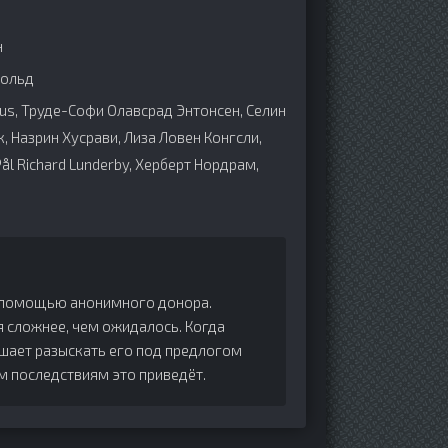
н
вольд
hus, Труде-Софи Олавсрад Энтонсен, Селин
, Назрин Хусрави, Лиза Ловен Конгсли,
ål Richard Lunderby, Херберт Нордрам,
с помощью анонимного донора.
 сложнее, чем ожидалось. Когда
шает разыскать его под предлогом
м последствиям это приведёт.