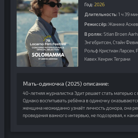
Год:
2026
Длительность:
1 ч 39 ми
Режиссёр:
Жанике Аске
В ролях:
Stian Broen Aar
Энгебритсен, Стайн Февик
Рольф Кристиан Ларсен, P
Кавех Хенрик Теграни
Мать-одиночка (2025) описание:
40-летняя журналистка Эдит решает стать матерью 
Однако воспитывать ребёнка в одиночку оказываются
женщина неожиданно узнаёт личность донора, она ре
проведения важного интервью, не подозревая, к каки