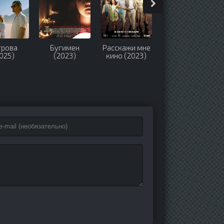
трова
Бугимен
Расскажи мне
Новенький
025)
(2023)
кино (2023)
(2023)