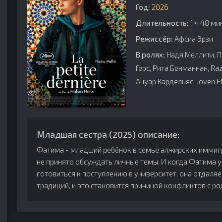
Год:
2026
Длительность:
1 ч 48 ми
Режиссёр:
Афсиа Эрзи
В ролях:
Надя Меллити, П
Герс, Рита Бенманнан, Ra
Ануар Кардельяс, Joven E
Младшая сестра (2025) описание:
Фатима - младший ребёнок в семье алжирских иммигра
не принято обсуждать личные темы. И когда Фатима у
готовиться к поступлению в университет, она отдаляе
традиций, и это становится причиной конфликтов с ро