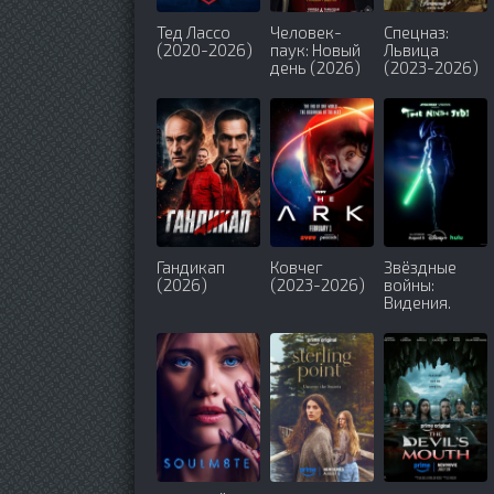
Тед Лассо
Человек-
Спецназ:
(2020-2026)
паук: Новый
Львица
день (2026)
(2023-2026)
Гандикап
Ковчег
Звёздные
(2026)
(2023-2026)
войны:
Видения.
Девятый
джедай
(2026)