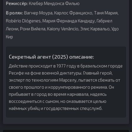
Режиссёр:
Клебер Мендонса Филью
В ролях:
Вагнер Моура, Карлос Франциско, Таня Мария,
Robério Diógenes, Мария Фернанда Кандиду, Габриел
Леони, Рони Вийела, Kaiony Venâncio, Элис Карвальо, Удо
Кир
Секретный агент (2025) описание:
Действие происходит в 1977 году в бразильском городе
Ресифе на фоне военной диктатуры. Главный герой,
эксперт по технологиям Марселу, пытается сбежать от
своего прошлого и коррумпированного режима. Он
прибывает в город во время карнавала, надеясь
воссоединиться с сыном, но оказывается целью
наёмных убийц и государственных спецслужб.