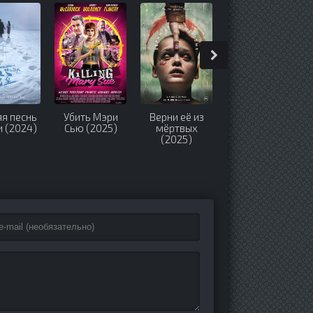
я песнь
Убить Мэри
Верни её из
78 дней (2024)
 (2024)
Сью (2025)
мёртвых
(2025)