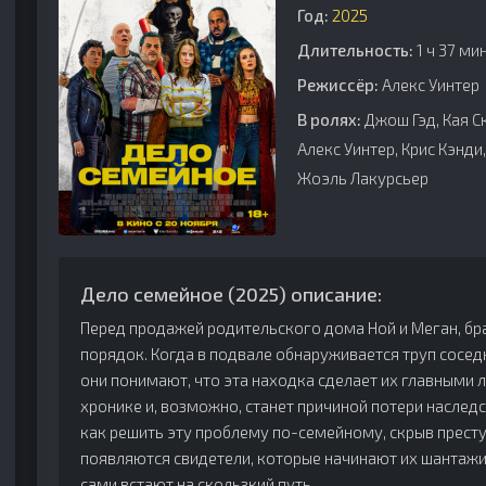
Год:
2025
Длительность:
1 ч 37 ми
Режиссёр:
Алекс Уинтер
В ролях:
Джош Гэд, Кая С
Алекс Уинтер, Крис Кэнди
Жоэль Лакурсьер
Дело семейное (2025) описание:
Перед продажей родительского дома Ной и Меган, брат
порядок. Когда в подвале обнаруживается труп сосед
они понимают, что эта находка сделает их главными
хронике и, возможно, станет причиной потери наследс
как решить эту проблему по-семейному, скрыв престу
появляются свидетели, которые начинают их шантаж
сами встают на скользкий путь.