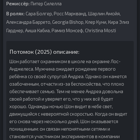
Режиссёр:
Питер Силелла
В ролях:
Сара Болгер, Росс Маркванд, Шарлин Амойя,
Александра Баррето, Georgia Bishop, Клер Куни, Кира Элиз
Гарднер, Аиша Кабиа, Рамиз Монсеф, Christina Mosti
Потомок (2025) описание:
Шон работает охранником в школе на окраине Лос-
Анджелеса. Мужчина ожидает рождение первого
ребёнка со своей супругой Андреа. Однако он кажется
озабоченным, отчасти из-за беспокойства, что плохо
обеспечивает семью. Тем не менее Андреа довольна
своей работой и уверяет его, что у них всё будет
хорошо. Однажды ночью Шон видит в небе свет,
движущийся с невероятной скоростью. Когда он видит
его снова через несколько дней, Шон оказывается
похищенным: он связан непонятными сетями и
становится участником экспериментов в компании